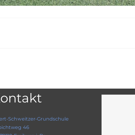
ontakt
ert-Schweitzer-Grundschule
bichtweg 46