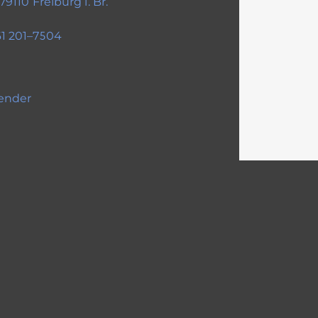
 79110 Freiburg i. Br.
1 201–7504
ender