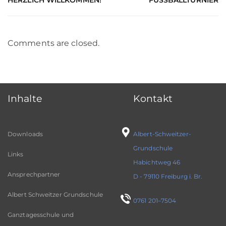
HERZLICH WILLKOMMEN!
FUSSBALLTURNIER
Comments are closed.
Inhalte
Kontakt
Downloads
Albert-Schweitzer-
Grundschule
Links
Habichtweg 46
Ansprechpartner
D - 79110 Freiburg i. Br.
Albert Schweitzer Grundschule
0761 201–7504
Ganztagesschule und