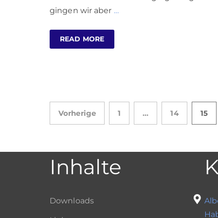
gingen wir aber
…
READ MORE
Beitragsnavigation
Vorherige
1
…
14
15
Inhalte
K
Downloads
Alb
Ha