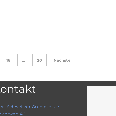
16
…
20
Nächste
ontakt
ert-Schweitzer-Grundschule
bichtweg 46