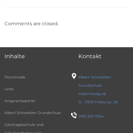
Comments are closed.
Inhalte
Kontakt
Downloads
Albert-Schweitzer-
Grundschule
Links
Habichtweg 46
Ansprechpartner
D - 79110 Freiburg i. Br.
Albert Schweitzer Grundschule
0761 201–7504
Ganztagesschule und
Schulkindbetreuung