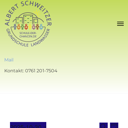
Mail
Kontakt: 0761 201-7504
2025-10-30
V
V
S