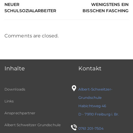
NEUER
WENIGSTENS EIN
SCHULSOZIALARBEITER
BISSCHEN FASCHING
Comments are closed.
Inhalte
Kontakt
Downloads
Albert-Schweitzer-
Grundschule
Links
Habichtweg 46
Ansprechpartner
D - 79110 Freiburg i. Br.
Albert Schweitzer Grundschule
0761 201–7504