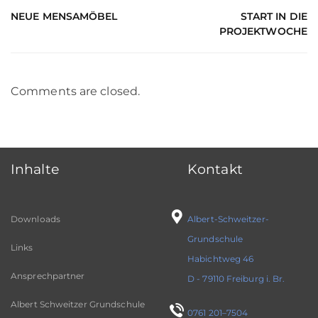
NEUE MENSAMÖBEL
START IN DIE
PROJEKTWOCHE
Comments are closed.
Inhalte
Kontakt
Downloads
Albert-Schweitzer-
Grundschule
Links
Habichtweg 46
Ansprechpartner
D - 79110 Freiburg i. Br.
Albert Schweitzer Grundschule
0761 201–7504