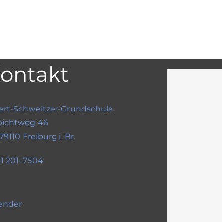
ontakt
ert-Schweitzer-Grundschule
bichtweg 46
 79110 Freiburg i. Br.
1 201–7504
ender