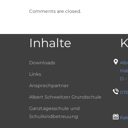
Comments are closed.
Inhalte
K
Downloads
Alb
Ha
Links
D -
Ansprechpartner
076
Albert Schweitzer Grundschule
Ganztagesschule und
Schulkindbetreuung
Kal