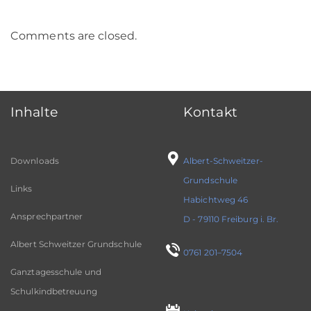
Comments are closed.
Inhalte
Kontakt
Downloads
Albert-Schweitzer-
Grundschule
Links
Habichtweg 46
Ansprechpartner
D - 79110 Freiburg i. Br.
Albert Schweitzer Grundschule
0761 201–7504
Ganztagesschule und
Schulkindbetreuung